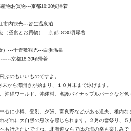
産物お買物---京都18:30頃帰着
松江市内観光---皆生温泉泊
境港（昼食とお買物）---京都18:30頃帰着
）---千畳敷観光---白浜温泉
----京都18:30頃帰着
飛ぶのもいいものですよ。
月末から海開きが始まり、１０月末まで泳げます。
、沖縄ワールド、沖縄村、名護パイナップルパークなど色
中心に小樽、登別、夕張、富良野などがある道央、稚内な
れぞれに大自然の息吹を感じられます。２月の雪祭り、５
へも行きたいですね。北海道ならではの海の幸も楽しみで