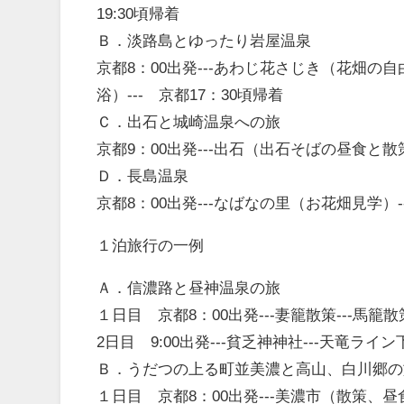
19:30頃帰着
Ｂ．淡路島とゆったり岩屋温泉
京都8：00出発---あわじ花さじき（花畑の自
浴）--- 京都17：30頃帰着
Ｃ．出石と城崎温泉への旅
京都9：00出発---出石（出石そばの昼食と散策
Ｄ．長島温泉
京都8：00出発---なばなの里（お花畑見学）--
１泊旅行の一例
Ａ．信濃路と昼神温泉の旅
１日目 京都8：00出発---妻籠散策---馬籠散
2日目 9:00出発---貧乏神神社---天竜ライン下
Ｂ．うだつの上る町並美濃と高山、白川郷の
１日目 京都8：00出発---美濃市（散策、昼食