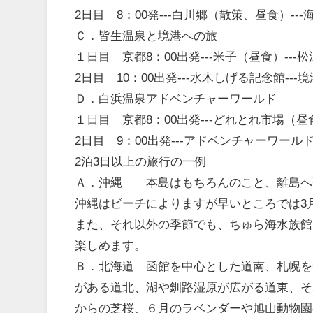
2日目 8：00発---白川郷（散策、昼食）---海
Ｃ．皆生温泉と境港への旅
１日目 京都8：00出発---米子（昼食）---
2日目 10：00出発---水木しげる記念館---
Ｄ．白浜温泉アドベンチャーワールド
１日目 京都8：00出発---どれとれ市場（昼食
2日目 9：00出発---アドベンチャーワールド--
2泊3日以上の旅行の一例
Ａ．沖縄 本島はもちろんのこと、離島へ
沖縄はビーチによりますが早いところでは3
また、それ以外の季節でも、ちゅら海水族館
楽しめます。
Ｂ．北海道 函館を中心とした道南、札幌を
がある道北、湖や釧路湿原が広がる道東、そ
からの芝桜、６月のラベンダーや旭山動物園