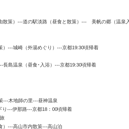
由散策）---道の駅淡路（昼食と散策）--- 美帆の郷（温泉
）---城崎（外湯めぐり）---京都19:30頃帰着
-長島温泉（昼食･入浴）---京都19:30頃帰着
策---木地師の里---昼神温泉
り---伊那路---京都18：00頃帰着
旅
）---高山市内散策---高山泊