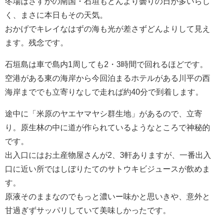
冬場はさすがの南国・石垣もどんより曇りの日が多いらし
く、まさに本日もその天気。
おかげでキレイなはずの海も光が差さずどんよりして見え
ます。残念です。
石垣島は車で島内1周しても2・3時間で回れるほどです。
空港がある東の海岸から今回泊まるホテルがある川平の西
海岸まででも立寄りなしで走れば約40分で到着します。
途中に「米原のヤエヤマヤシ群生地」があるので、立寄
り。原生林の中に道が作られているようなところで神秘的
です。
出入口にはお土産物屋さんが2、3軒ありますが、一番出入
口に近い所ではしぼりたてのサトウキビジュースが飲めま
す。
原液そのままなのでもっと濃いー味かと思いきや、意外と
甘過ぎずサッパリしていて美味しかったです。