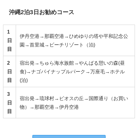
沖縄2泊3日お勧めコース
1
伊丹空港→那覇空港→ひめゆりの塔や平和記念公
日
園→首里城→ビーチリゾート（泊)
目
2
宿出発→ちゅら海水族館→やんばる憩いの森(昼
日
食)→ナゴパイナップルパーク→万座毛→ホテル
目
(泊)
3
宿出発→琉球村→ビオスの丘→国際通り（お買い
日
物）→那覇空港→伊丹空港
目