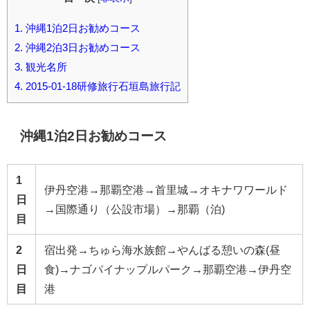
1.
沖縄1泊2日お勧めコース
2.
沖縄2泊3日お勧めコース
3.
観光名所
4.
2015-01-18研修旅行石垣島旅行記
沖縄1泊2日お勧めコース
1
伊丹空港→那覇空港→首里城→オキナワワールド
日
→国際通り（公設市場）→那覇（泊)
目
2
宿出発→ちゅら海水族館→やんばる憩いの森(昼
日
食)→ナゴパイナップルパーク→那覇空港→伊丹空
目
港