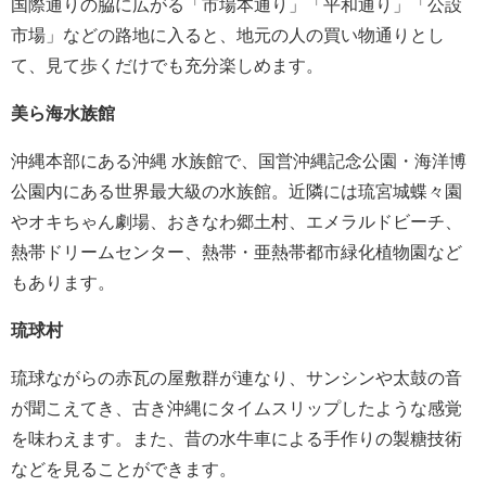
国際通りの脇に広がる「市場本通り」「平和通り」「公設
市場」などの路地に入ると、地元の人の買い物通りとし
て、見て歩くだけでも充分楽しめます。
美ら海水族館
沖縄本部にある沖縄 水族館で、国営沖縄記念公園・海洋博
公園内にある世界最大級の水族館。近隣には琉宮城蝶々園
やオキちゃん劇場、おきなわ郷土村、エメラルドビーチ、
熱帯ドリームセンター、熱帯・亜熱帯都市緑化植物園など
もあります。
琉球村
琉球ながらの赤瓦の屋敷群が連なり、サンシンや太鼓の音
が聞こえてき、古き沖縄にタイムスリップしたような感覚
を味わえます。また、昔の水牛車による手作りの製糖技術
などを見ることができます。