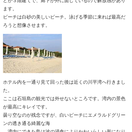
どが３階建てで、廊下が外に面しているので解放感があり
ます。
ビーチは白砂の美しいビーチ。泳げる季節に来れば最高だ
ろうと想像させます。
ホテル内を一通り見て回った後は近くの川平湾へ行きまし
た。
ここは石垣島の観光では外せないところです。湾内の景色
が最高にキレイです。
曇り空なのが残念ですが、白いビーチにエメラルドグリー
ンの透き通る綺麗な海
、湾内にできた島は波の浸食によりかわいらしい形になり