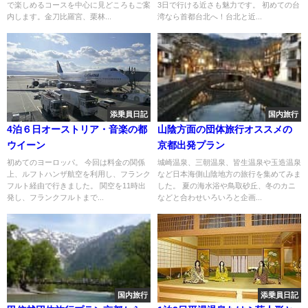
で楽しめるコースを中心に見どころもご案
3日で行ける近さも魅力です。 初めての台
内します。金刀比羅宮、栗林...
湾なら首都台北へ！台北と近...
添乗員日記
国内旅行
4泊６日オーストリア・音楽の都
山陰方面の団体旅行オススメの
ウイーン
京都出発プラン
初めてのヨーロッパ。 今回は料金の関係
城崎温泉、三朝温泉、皆生温泉や玉造温泉
上、ルフトハンザ航空を利用し、フランク
など日本海側山陰地方の旅行を集めてみま
フルト経由で行きました。 関空を11時出
した。 夏の海水浴や鳥取砂丘、冬のカニ
発し、フランクフルトまで...
などと合わせいろいろと企画...
国内旅行
添乗員日記