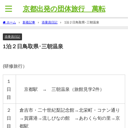
京都出発の団体旅行 萬転
ホーム
新着記事
添乗員日記
1泊２日鳥取県･三朝温泉
添乗員日記
1泊２日鳥取県･三朝温泉
(研修旅行）
１
日
京都駅 → 三朝温泉（旅館見学2件）
目
２
倉吉市・二十世紀梨記念館→北栄町・コナン通り
日
→賀露港→流しびなの館 →あわくら旬の里→京
目
都駅