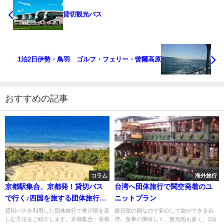
貸切観光バス
1泊2日伊勢・鳥羽 ゴルフ・フェリー・曽爾高原
おすすめの記事
コラム
海外旅行
京都駅集合、京都発！貸切バス
台湾へ団体旅行で関空発着のユ
で行く♪四国を旅する団体旅行プ
ニットプラン
ラン【香川の旅】
貸切バスを利用した団体旅行で香川県を楽
親日派の国なので安心して旅ができる台
しむ方法をご紹介します。京都集合・発着
湾。食事の美味しく、観光地も多く、2泊