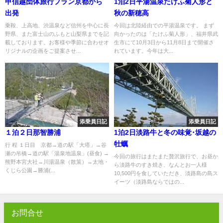
甲信越団体旅行プラン京都から
1泊2日平湯温泉たけふ菊人形と
出発
秋の新穂高
乗鞍、上高地、渋温泉など信州を中心に長
今回は北陸経由での平湯温泉です。 まず
野県、また富士山のふもと山梨県までを記
向かったのは「たけふ菊人形」、福井県武
載しております。お客様や季節に合わせオ
生市にて10月3日から11月8日まで開催さ
リジナルの企画をご提案させ...
れています。今年は大...
添乗員日記
添乗員日記
１泊２日那智勝浦
1泊2日淡路牛と冬の味覚･坂越の
牡蠣
行 程 １日目 京都→道の駅「大塔」→谷
瀬の吊橋→道の駅「湯泉地温泉」(昼食) →
今回の旅行はまたまた贅沢旅行で、お昼か
熊野本宮大社→川湯温泉（散策）→太地・
ら淡路牛のすき焼き、なんとお一人様
くじら公園→勝浦(...
10,500円を食していただき、淡路島の島ス
イーツ（淡路島ならではの...
お問合せ