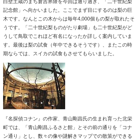
白壁土蔵のまち倉吉界隈を今回は通り過ぎ、「二十世紀梨
記念館」へ向かいました。ここでまず目にするのは梨の巨
木です。なんとこの木からは毎年4,000個もの梨が取れたそ
うです。「二十世紀梨ものがたり劇場」も二十世紀梨がど
うして鳥取でこれほど有名になったか詳しく案内していま
す。最後は梨の試食（年中できるそうです）、またこの時
期ならでは、スイカの試食もさせてもらいました。
『名探偵コナン』の作家、青山剛昌氏の生まれ育った北栄
町では、「青山剛昌ふるさと館」とその前の通りを「コナ
ン通り」とし、数々の像や謎解きマップでの散策ができる